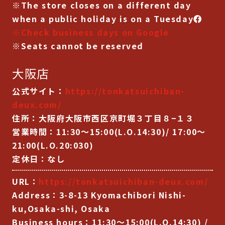
※The store closes on a different day
when a public holiday is on a Tuesday
※Check business days on Google
※Seats cannot be reserved
大阪店
公式サイト：
https://tonkatsuichiban-
deux.com/
住所：
大阪府大阪市西区京町堀３丁目８−１３
営業時間：
11:30～15:00(L.O.14:30)
/
17:00～
21:00(L.O.20:030)
定休日：なし
URL：
https://tonkatsuichiban-deux.com/
Address：3-8-13 Kyomachibori Nishi-
ku,Osaka-shi, Osaka
Business hours：
11:30～15:00(L.O.14:30)
/